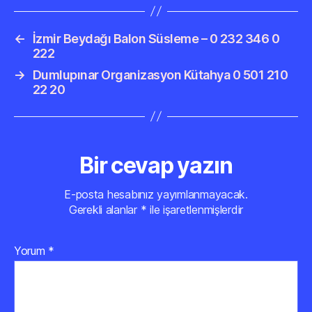
←
İzmir Beydağı Balon Süsleme – 0 232 346 0
222
→
Dumlupınar Organizasyon Kütahya 0 501 210
22 20
Bir cevap yazın
E-posta hesabınız yayımlanmayacak.
Gerekli alanlar
*
ile işaretlenmişlerdir
Yorum
*