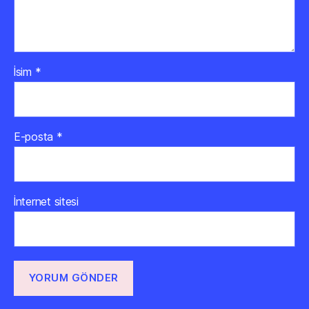
İsim
*
E-posta
*
İnternet sitesi