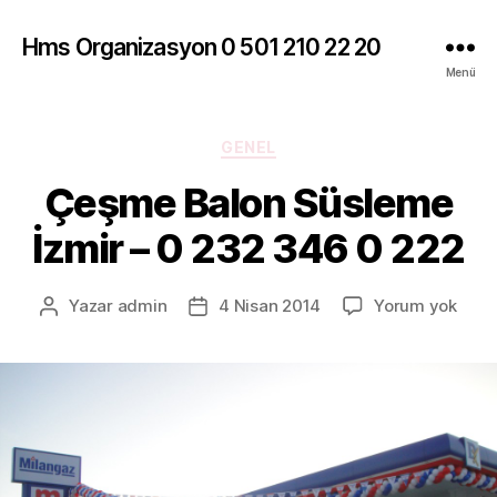
Hms Organizasyon 0 501 210 22 20
Menü
Kategoriler
GENEL
Çeşme Balon Süsleme
İzmir – 0 232 346 0 222
Çeş
Yazar
admin
4 Nisan 2014
Yorum yok
Yazının
Yazı
Balo
yazarı
tarihi
Süsl
İzmir
–
0
232
346