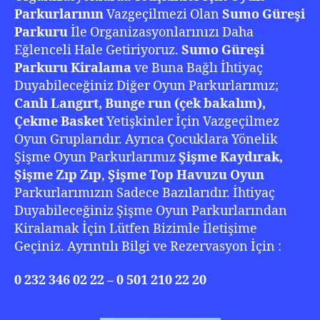
Parkurlarının
Vazgeçilmezi Olan
Sumo Güreşi
Parkuru
İle Organizasyonlarınızı Daha
Eğlenceli Hale Getiriyoruz.
Sumo
Güreşi
Parkuru Kiralama
ve Buna Bağlı İhtiyaç
Duyabileceğiniz Diğer Oyun Parkurlarımız;
Canlı Langırt, Bunge run (çek bakalım),
Çekme Basket
Yetişkinler İçin Vazgeçilmez
Oyun Gruplarıdır. Ayrıca Çocuklara Yönelik
Şişme Oyun Parkurlarımız
Şişme Kaydırak,
Şişme Zıp Zıp
,
Şişme Top Havuzu Oyun
Parkurlarımızın Sadece Bazılarıdır. İhtiyaç
Duyabileceğiniz Şişme Oyun Parkurlarından
Kiralamak İçin Lütfen Bizimle İletişime
Geçiniz. Ayrıntılı Bilgi ve Rezervasyon İçin :
0 232 346 02 22 – 0 501 210 22 20