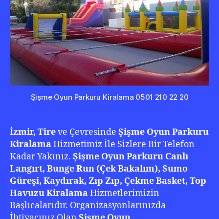
501
210
22
20
Şişme Oyun Parkuru Kiralama 0501 210 22 20
İzmir, Tire
ve Çevresinde
Şişme Oyun Parkuru
Kiralama
Hizmetimiz İle Sizlere Bir Telefon
Kadar Yakınız.
Şişme Oyun Parkuru Canlı
Langırt, Bunge Run (Çek Bakalım), Sumo
Güreşi, Kaydırak, Zıp Zıp, Çekme Basket, Top
Havuzu Kiralama
Hizmetlerimizin
Başlıcalarıdır. Organizasyonlarınızda
İhtiyacınız Olan
Şişme Oyun