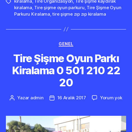
kiralama
,
Tire Organizasyon
,
Tire şişme kaydırak
Etiketler
kiralama
,
Tire şişme oyun parkuru
,
Tire Şişme Oyun
Parkuru Kiralama
,
tire şişme zıp zıp kiralama
Kategoriler
GENEL
Tire Şişme Oyun Parkı
Kiralama 0 501 210 22
20
Tire
Yazar
admin
16 Aralık 2017
Yorum yok
Yazının
Yazı
Şiş
yazarı
tarihi
Oyu
Park
Kira
0