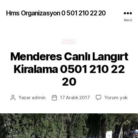
Hms Organizasyon 0 501 210 22 20
Menü
Kategoriler
GENEL
Menderes Canlı Langırt
Kiralama 0501 210 22
20
Men
Yazar
admin
17 Aralık 2017
Yorum yok
Yazının
Yazı
Canl
yazarı
tarihi
Lang
Kira
050
210
22