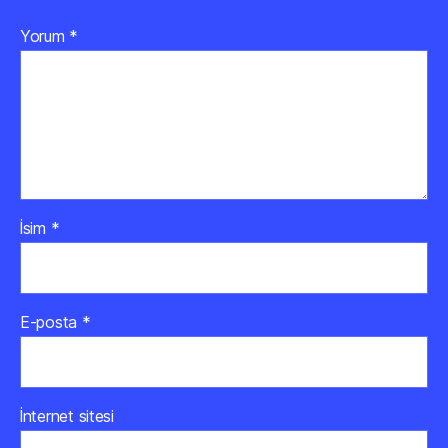
Yorum
*
İsim
*
E-posta
*
İnternet sitesi