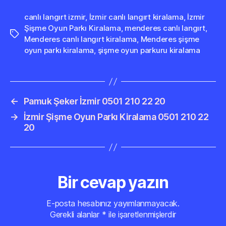
canlı langırt izmir
,
İzmir canlı langırt kiralama
,
İzmir
Şişme Oyun Parkı Kiralama
,
menderes canlı langırt
,
Etiketler
Menderes canlı langırt kiralama
,
Menderes şişme
oyun parkı kiralama
,
şişme oyun parkuru kiralama
←
Pamuk Şeker İzmir 0501 210 22 20
→
İzmir Şişme Oyun Parkı Kiralama 0501 210 22
20
Bir cevap yazın
E-posta hesabınız yayımlanmayacak.
Gerekli alanlar
*
ile işaretlenmişlerdir