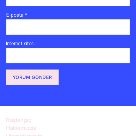
E-posta
*
İnternet sitesi
Başlangıç
Hakkımızda