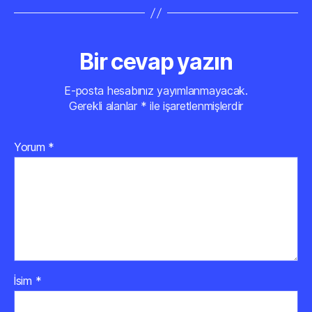
Bir cevap yazın
E-posta hesabınız yayımlanmayacak.
Gerekli alanlar
*
ile işaretlenmişlerdir
Yorum
*
İsim
*