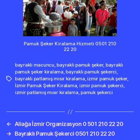
Pamuk Şeker Kiralama Hizmeti 0501 210
22 20
bayraklı macuncu
,
bayraklı pamuk şeker
,
bayraklı
pamuk şeker kiralama
,
bayraklı pamuk şekerci
,
bayraklı patlamış mısır kiralama
,
izmir pamuk şeker
,
Etiketler
İzmir Pamuk Şeker Kiralama
,
izmir pamuk şekerci
,
izmir patlamış mısır kiralama
,
pamuk şekerci
←
Aliağa İzmir Organizasyon 0 501 210 22 20
→
Bayraklı Pamuk Şekerci 0501 210 22 20