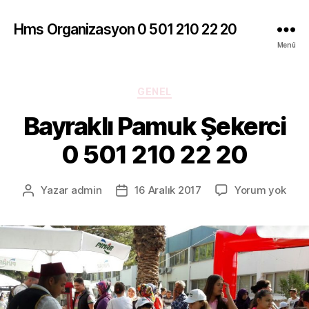
Hms Organizasyon 0 501 210 22 20
Menü
Kategoriler
GENEL
Bayraklı Pamuk Şekerci
0 501 210 22 20
Bayr
Yazar
admin
16 Aralık 2017
Yorum yok
Yazının
Yazı
Pam
yazarı
tarihi
Şeke
0
501
210
22
20