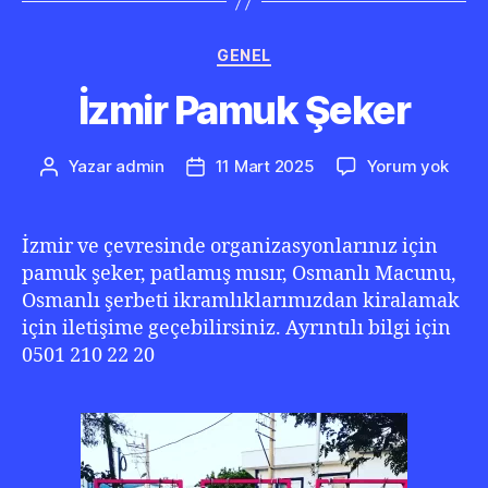
Kategoriler
GENEL
İzmir Pamuk Şeker
İzmir
Yazar
admin
11 Mart 2025
Yorum yok
Yazının
Yazı
Pam
yazarı
tarihi
Şeke
İzmir ve çevresinde organizasyonlarınız için
pamuk şeker, patlamış mısır, Osmanlı Macunu,
Osmanlı şerbeti ikramlıklarımızdan kiralamak
için iletişime geçebilirsiniz. Ayrıntılı bilgi için
0501 210 22 20