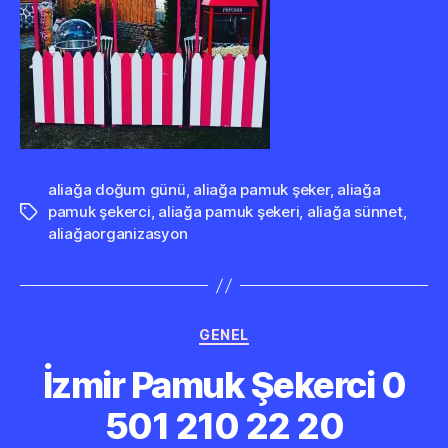
aliağa doğum günü
,
aliağa pamuk şeker
,
aliağa
pamuk şekerci
,
aliağa pamuk şekeri
,
aliağa sünnet
,
Etiketler
aliağaorganizasyon
Kategoriler
GENEL
İzmir Pamuk Şekerci 0
501 210 22 20