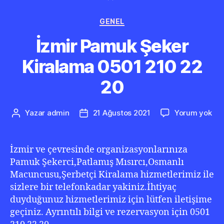
Kategoriler
GENEL
İzmir Pamuk Şeker
Kiralama 0501 210 22
20
İzm
Yazar
admin
21 Ağustos 2021
Yorum yok
Yazının
Yazı
Pa
yazarı
tarihi
Şek
Kir
İzmir ve çevresinde organizasyonlarınıza
05
Pamuk Şekerci,Patlamış Mısırcı,Osmanlı
210
Macuncusu,Şerbetçi Kiralama hizmetlerimiz ile
22
sizlere bir telefonkadar yakiniz.İhtiyaç
20
duyduğunuz hizmetlerimiz için lütfen iletişime
geçiniz. Ayrıntılı bilgi ve rezervasyon için 0501