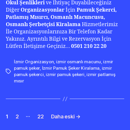
Okul Şenlikleri
ve İhtiyaç Duyabileceğiniz
Diğer
Organizasyonlar
İçin
Pamuk Şekerci,
Patlamış Mısırcı, Osmanlı Macuncusu,
Osmanlı Şerbetçisi Kiralama
Hizmetlerimiz
İle Organizasyonlarınıza Bir Telefon Kadar
Yakınız. Ayrıntılı Bilgi ve Rezervasyon İçin
Lütfen İletişime Geçiniz…
0501 210 22 20
İzmir Organizasyon
,
izmir osmanlı macunu
,
izmir
pamuk şeker
,
İzmir Pamuk Şeker Kiralama
,
izmir
Etiketler
pamuk şekerci
,
izmir pamuk şekeri
,
izmir patlamış
mısır
Yazı
…
1
2
22
Daha eski
→
dolaşımı