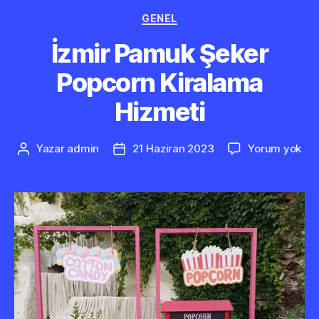
Kategoriler
GENEL
İzmir Pamuk Şeker
Popcorn Kiralama
Hizmeti
İzm
Yazar
admin
21 Haziran 2023
Yorum yok
Yazının
Yazı
Pa
yazarı
tarihi
Şek
Pop
Kir
Hiz