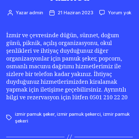
İzm
Yazar
admin
21 Haziran 2023
Yorum yok
Yazının
Yazı
Pa
yazarı
tarihi
Şek
Pop
İzmir ve çevresinde düğün, sünnet, doğum
Kir
günü, piknik, açılış organizasyonu, okul
Hiz
şenlikleri ve ihtiyaç duyduğunuz diğer
organizasyonlar için pamuk şeker, popcorn,
osmanlı macunu dağıtımı hizmetlerimiz ile
sizlere bir telefon kadar yakınız. İhtiyaç
duyduğunuz hizmetlerimizden kiralamak
yapmak için iletişime geçebilirsiniz. Ayrıntılı
bilgi ve rezervasyon için lütfen 0501 210 22 20
izmir pamuk şeker
,
izmir pamuk şekerci
,
izmir pamuk
Etiketler
şekeri