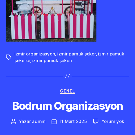
izmir organizasyon
,
izmir pamuk şeker
,
izmir pamuk
Etiketler
şekerci
,
izmir pamuk şekeri
Kategoriler
GENEL
Bodrum Organizasyon
Bod
Yazar
admin
11 Mart 2025
Yorum yok
Yazının
Yazı
Orga
yazarı
tarihi