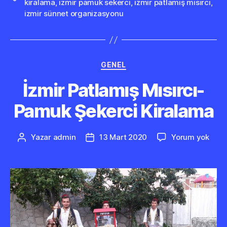
kiralama
,
izmir pamuk sekerci
,
izmir patlamış mısırcı
,
izmir sünnet organizasyonu
Kategoriler
GENEL
İzmir Patlamış Mısırcı-
Pamuk Şekerci Kiralama
İzmir
Yazar
admin
13 Mart 2020
Yorum yok
Yazının
Yazı
Patl
yazarı
tarihi
Mısır
Pam
Şeke
Kira