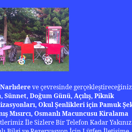
 Narlıdere
ve çevresinde gerçekleştireceğiniz
, Sünnet, Doğum Günü, Açılış, Piknik
zasyonları, Okul Şenlikleri için Pamuk Şek
mış Mısırcı, Osmanlı Macuncusu Kiralama
lerimiz İle Sizlere Bir Telefon Kadar Yakınız
ılı Bilgi ve Rezervasyon İçin Lütfen İletişime