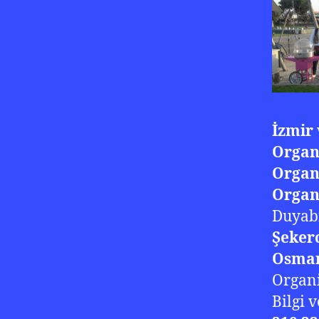
İzmir
Organ
Organ
Organi
Duyabi
Şekerc
Osman
Organi
Bilgi 