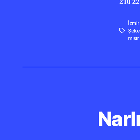
210 22
İzmi
Şeke
Etiketler
mısır
Narl