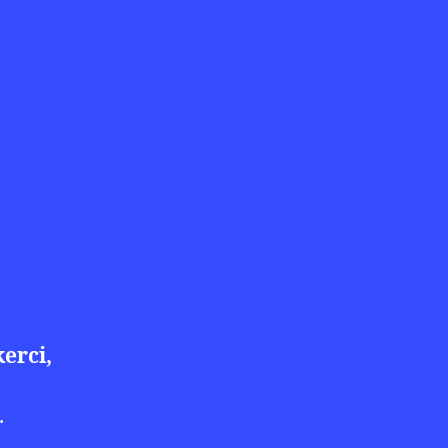
erci,
.