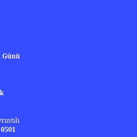
 Günü
k
rıntılı
…
0501