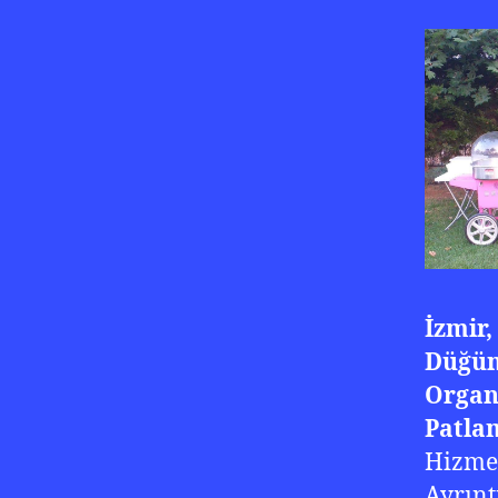
İzmir,
Düğün
Organi
Patla
Hizmet
Ayrınt