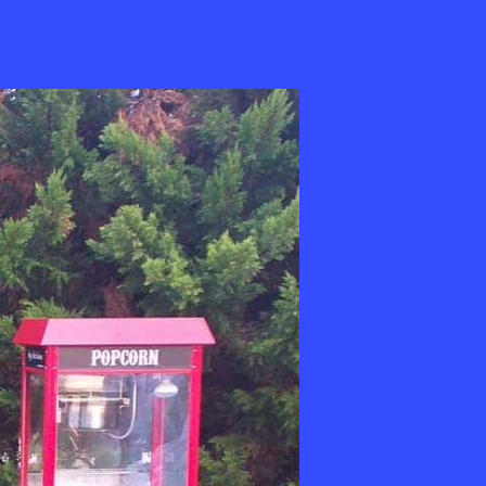
lıdere
muk
kerci