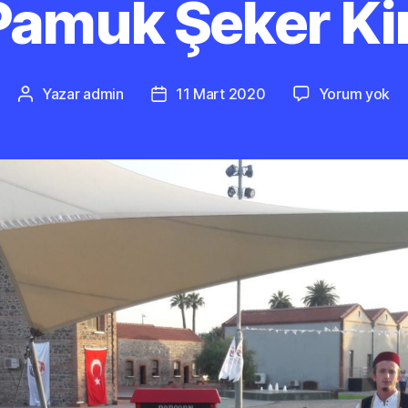
 Pamuk Şeker Ki
İz
Yazar
admin
11 Mart 2020
Yorum yok
Yazının
Yazı
Pa
yazarı
tarihi
Şe
Ki