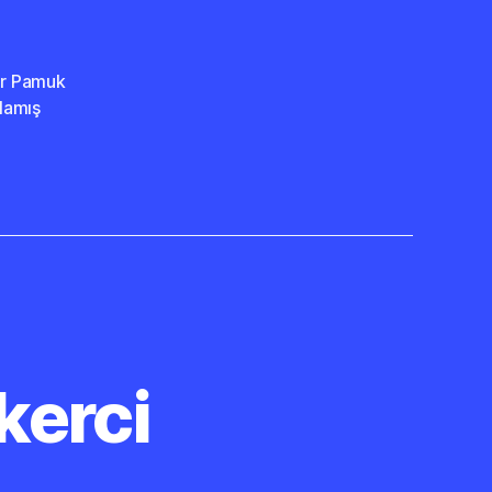
ir Pamuk
tlamış
kerci