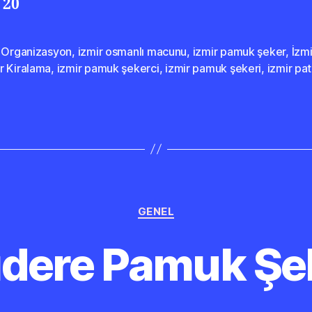
 20
r Organizasyon
,
izmir osmanlı macunu
,
izmir pamuk şeker
,
İzm
r Kiralama
,
izmir pamuk şekerci
,
izmir pamuk şekeri
,
izmir pa
Kategoriler
GENEL
ıdere Pamuk Şe