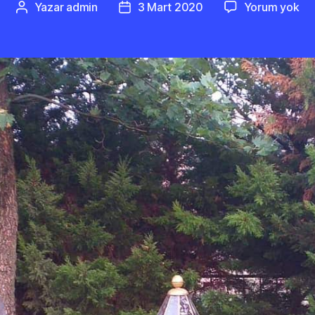
Nar
Yazar
admin
3 Mart 2020
Yorum yok
Yazının
Yazı
Pa
yazarı
tarihi
Şe