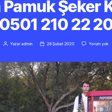
 Pamuk Şeker 
0501 210 22 2
B
Yazar
admin
28 Şubat 2020
Yorum yok
Yazının
Yazı
P
yazarı
tarihi
Ş
K
0
2
2
2