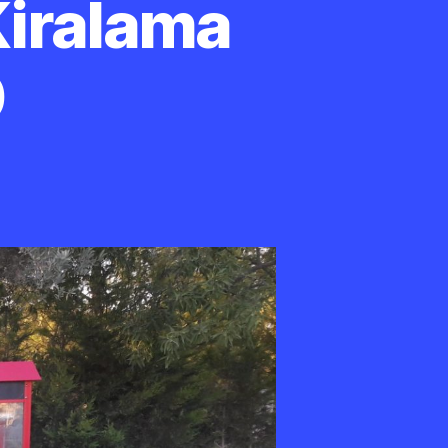
Kiralama
0
alçova
amuk
eker
iralama
501
10
2
0