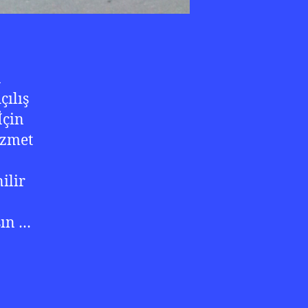
a
ılış
İçin
izmet
ilir
şın …