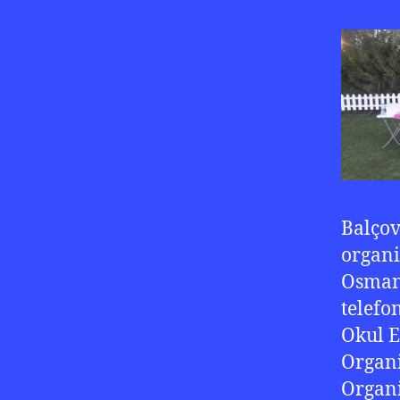
Balçov
organi
Osmanl
telefo
Okul E
Organi
Organi