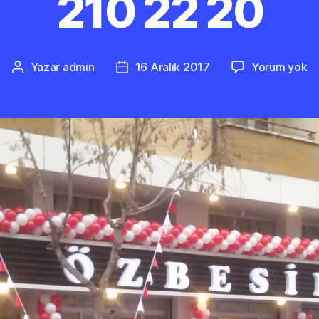
210 22 20
İz
Yazar
admin
16 Aralık 2017
Yorum yok
Yazının
Yazı
Ba
yazarı
tarihi
Or
0
2
2
2