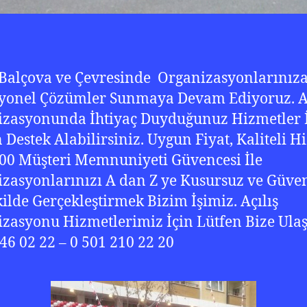
 Balçova ve Çevresinde Organizasyonlarınız
yonel Çözümler Sunmaya Devam Ediyoruz. Aç
zasyonunda İhtiyaç Duyduğunuz Hizmetler 
 Destek Alabilirsiniz. Uygun Fiyat, Kaliteli H
00 Müşteri Memnuniyeti Güvencesi İle
zasyonlarınızı A dan Z ye Kusursuz ve Güven
kilde Gerçekleştirmek Bizim İşimiz. Açılış
zasyonu Hizmetlerimiz İçin Lütfen Bize Ula
46 02 22 – 0 501 210 22 20