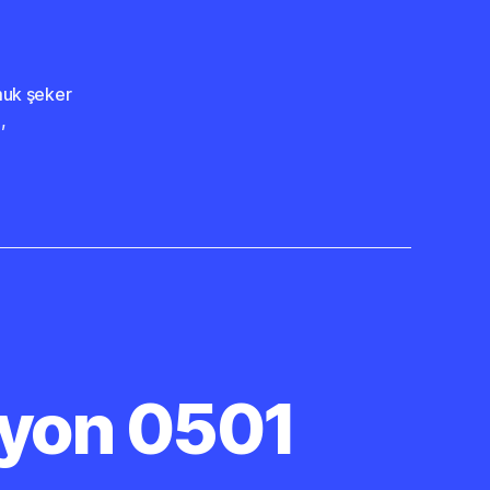
uk şeker
a
,
syon 0501