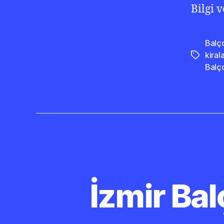
Bilgi 
Balç
kira
Etiketler
Balç
İzmir Ba