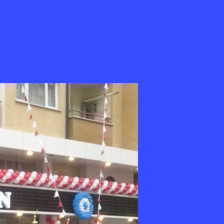
mir
lçova
ganizasyon
501
10
2
0