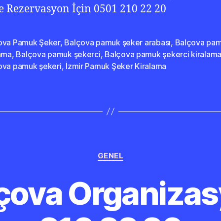
ve Rezervasyon İçin 0501 210 22 20
ova Pamuk Şeker
,
Balçova pamuk şeker arabası
,
Balçova pam
lama
,
Balçova pamuk şekerci
,
Balçova pamuk şekerci kiralam
ova pamuk şekeri
,
İzmir Pamuk Şeker Kiralama
Kategoriler
GENEL
lçova Organiza