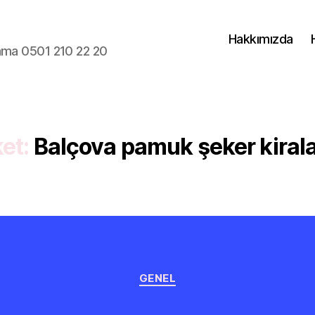
Hakkımızda
lama 0501 210 22 20
ket:
Balçova pamuk şeker kira
Kategoriler
GENEL