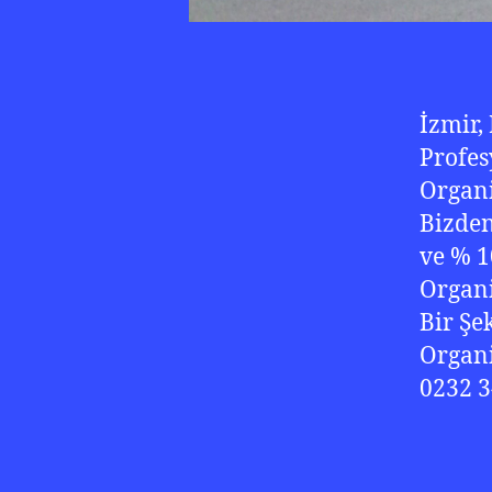
İzmir,
Profes
Organi
Bizden
ve % 1
Organi
Bir Şe
Organi
0232 3