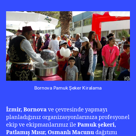
Şeke
Kira
0
501
210
22
20
Bornova Pamuk Şeker Kiralama
İzmir, Bornova
ve çevresinde yapmayı
planladığınız organizasyonlarınıza profesyonel
ekip ve ekipmanlarımız ile
Pamuk şekeri,
Patlamış Mısır, Osmanlı Macunu
dağıtımı