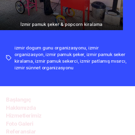
İzmir pamuk şeker & popcorn kiralama
izmir dogum gunu organizasyonu
,
izmir
organizasyon
,
izmir pamuk şeker
,
izmir pamuk seker
Etiketler
kiralama
,
izmir pamuk sekerci
,
izmir patlamış mısırcı
,
izmir sünnet organizasyonu
Başlangıç
Hakkımızda
Hizmetlerimiz
Foto Galeri
Referanslar