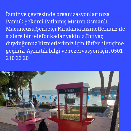
Şek
Kir
İzmir ve çevresinde organizasyonlarınıza
05
Pamuk Şekerci,Patlamış Mısırcı,Osmanlı
210
Macuncusu,Şerbetçi Kiralama hizmetlerimiz ile
22
sizlere bir telefonkadar yakiniz.İhtiyaç
20
duyduğunuz hizmetlerimiz için lütfen iletişime
geçiniz. Ayrıntılı bilgi ve rezervasyon için 0501
210 22 20