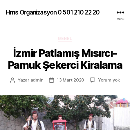
Hms Organizasyon 0 501 210 22 20
Menü
Kategoriler
GENEL
İzmir Patlamış Mısırcı-
Pamuk Şekerci Kiralama
İzmir
Yazar
admin
13 Mart 2020
Yorum yok
Yazının
Yazı
Patl
yazarı
tarihi
Mısır
Pam
Şeke
Kira