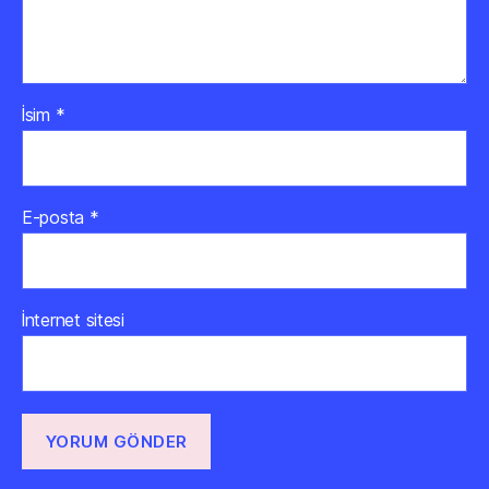
İsim
*
E-posta
*
İnternet sitesi