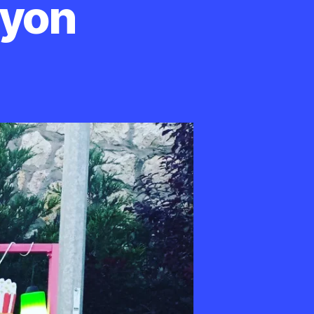
syon
drum
ganizasyon