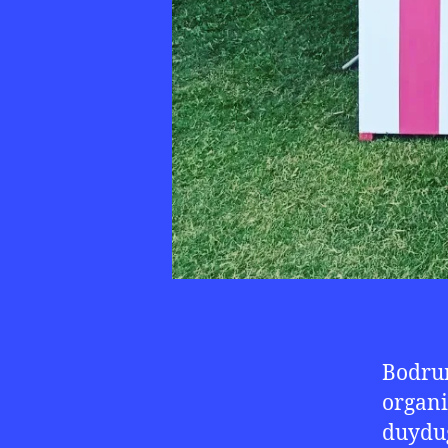
Bodrum
organi
duyduğ