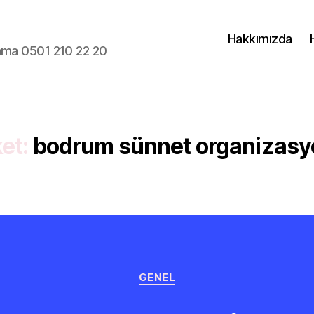
Hakkımızda
lama 0501 210 22 20
ket:
bodrum sünnet organizas
Kategoriler
GENEL