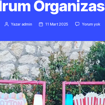
rum Organiza
Bo
Yazar
admin
11 Mart 2025
Yorum yok
Yazının
Yazı
Or
yazarı
tarihi