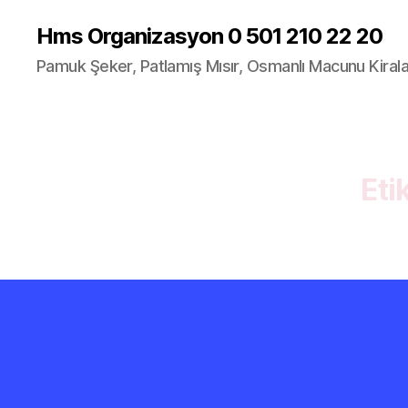
Hms Organizasyon 0 501 210 22 20
Pamuk Şeker, Patlamış Mısır, Osmanlı Macunu Kira
Eti