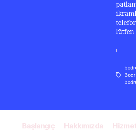
patlam
ikraml
telefo
lütfen
bodr
Bodr
Etiketler
bodr
Başlangıç
Hakkımızda
Hizmet