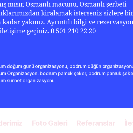
ış mısır, Osmanlı macunu, Osmanlı şerbeti
ıklarımızdan kiralamak isterseniz sizlere bi
n kadar yakınız. Ayrıntılı bilgi ve rezervasyon
 iletişime geçiniz. 0 501 210 22 20
um doğum günü organizasyonu
,
bodrum düğün organizasyon
um Organizasyon
,
bodrum pamuk şeker
,
bodrum pamuk şeke
um sünnet organizasyonu
lerimiz
Foto Galeri
Referanslar
İl