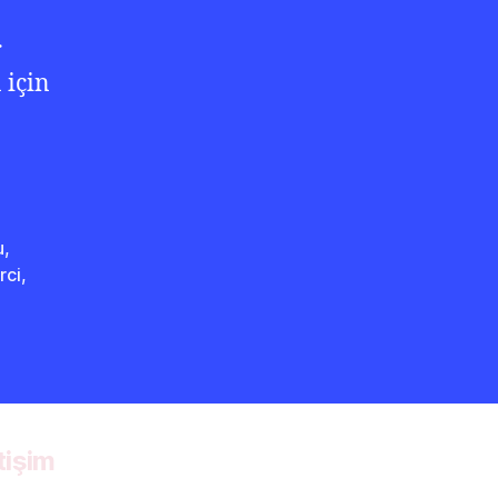
r
 için
u
,
rci
,
etişim