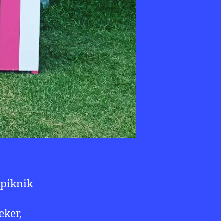
 piknik
eker,