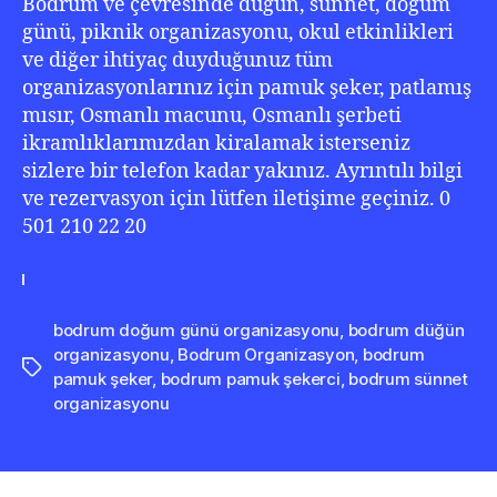
Bodrum ve çevresinde düğün, sünnet, doğum
günü, piknik organizasyonu, okul etkinlikleri
ve diğer ihtiyaç duyduğunuz tüm
organizasyonlarınız için pamuk şeker, patlamış
mısır, Osmanlı macunu, Osmanlı şerbeti
ikramlıklarımızdan kiralamak isterseniz
sizlere bir telefon kadar yakınız. Ayrıntılı bilgi
ve rezervasyon için lütfen iletişime geçiniz. 0
501 210 22 20
bodrum doğum günü organizasyonu
,
bodrum düğün
organizasyonu
,
Bodrum Organizasyon
,
bodrum
Etiketler
pamuk şeker
,
bodrum pamuk şekerci
,
bodrum sünnet
organizasyonu