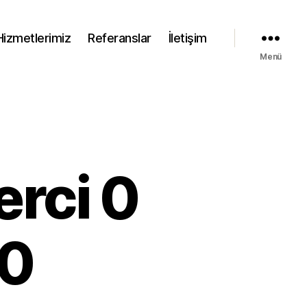
Hizmetlerimiz
Referanslar
İletişim
Menü
rci 0
20