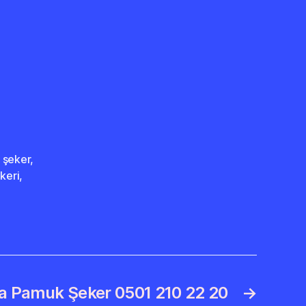
 şeker
,
keri
,
ğa Pamuk Şeker 0501 210 22 20
→