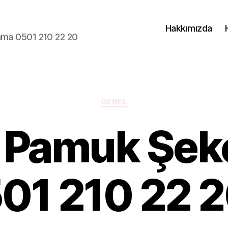
Hakkımızda
lama 0501 210 22 20
Kategoriler
GENEL
r Pamuk Şeke
01 210 22 