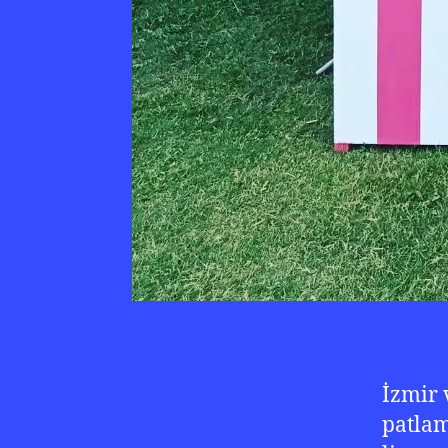
İzmir 
patlam