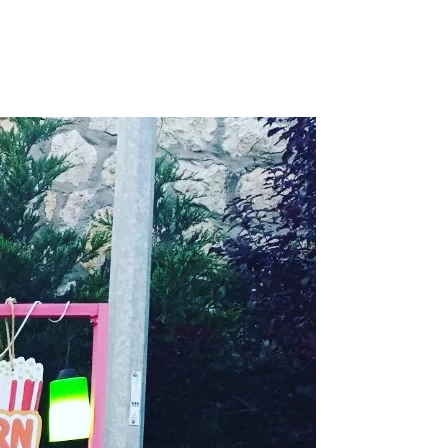
mir
amuk
kerci
1
0
2
0