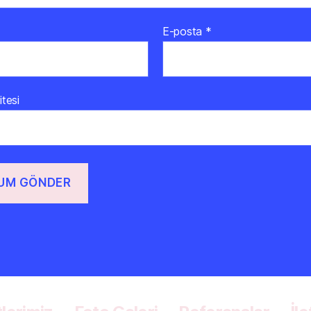
E-posta
*
itesi