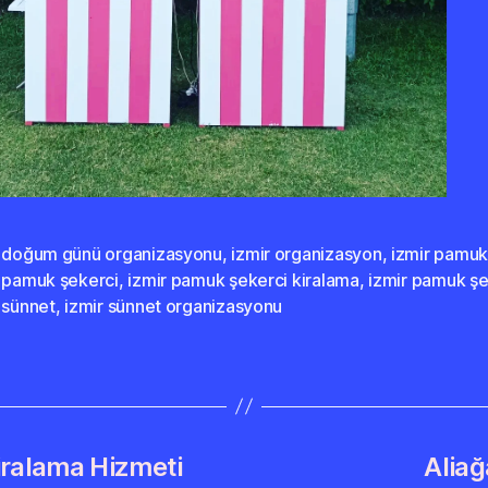
r doğum günü organizasyonu
,
izmir organizasyon
,
izmir pamuk
r pamuk şekerci
,
izmir pamuk şekerci kiralama
,
izmir pamuk şe
 sünnet
,
izmir sünnet organizasyonu
iralama Hizmeti
Alia