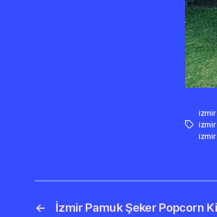
izmi
izmi
Etiketler
izmir
←
İzmir Pamuk Şeker Popcorn K