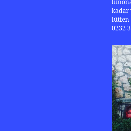
limona
kadar 
lütfen 
0232 3