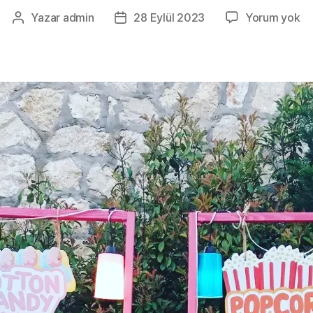
İz
Yazar
admin
28 Eylül 2023
Yorum yok
Yazının
Yazı
P
yazarı
tarihi
Şe
0
50
21
2
2