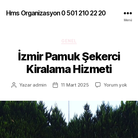
Hms Organizasyon 0 501 210 22 20
Menü
Kategoriler
GENEL
İzmir Pamuk Şekerci
Kiralama Hizmeti
İzmir
Yazar
admin
11 Mart 2025
Yorum yok
Yazının
Yazı
Pam
yazarı
tarihi
Şeke
Kira
Hizm