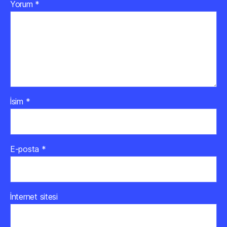
Yorum
*
İsim
*
E-posta
*
İnternet sitesi