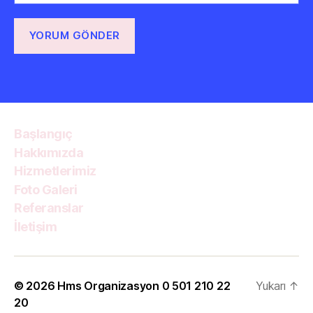
Başlangıç
Hakkımızda
Hizmetlerimiz
Foto Galeri
Referanslar
İletişim
© 2026
Hms Organizasyon 0 501 210 22
Yukarı
↑
20