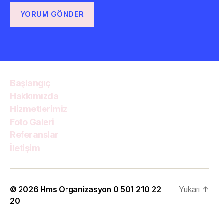
Başlangıç
Hakkımızda
Hizmetlerimiz
Foto Galeri
Referanslar
İletişim
© 2026
Hms Organizasyon 0 501 210 22
Yukarı
↑
20