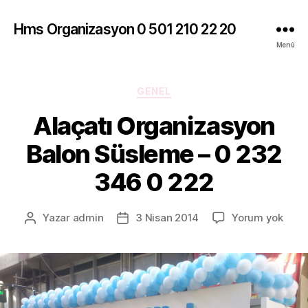
Hms Organizasyon 0 501 210 22 20
Menü
Kategoriler
GENEL
Alaçatı Organizasyon
Balon Süsleme – 0 232
346 0 222
Alaça
Yazar
admin
3 Nisan 2014
Yorum yok
Yazının
Yazı
Orga
yazarı
tarihi
Balo
Süsl
–
0
232