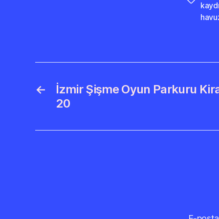
Etiketler
kaydı
havu
←
İzmir Şişme Oyun Parkuru Kir
20
E-posta