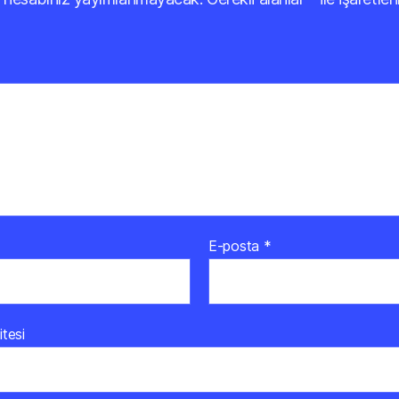
E-posta
*
itesi