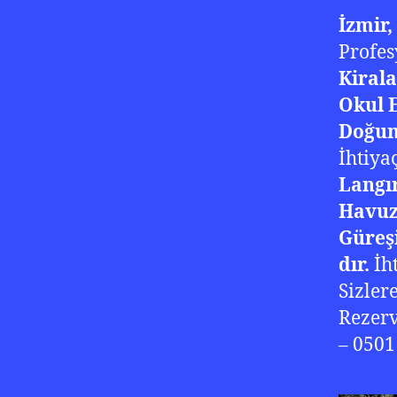
İzmir,
Profes
Kiral
Okul E
Doğum
İhtiya
Langır
Havuz
Güreş
dır.
İh
Sizler
Rezerv
– 0501