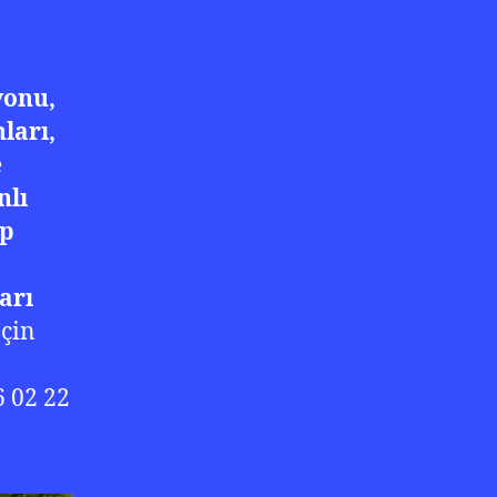
yonu,
ları,
e
nlı
op
arı
çin
6 02 22