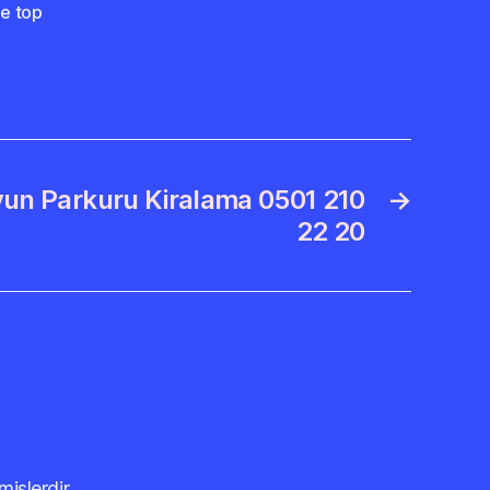
me top
yun Parkuru Kiralama 0501 210
→
22 20
mişlerdir