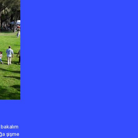
 bakalım
ağa şişme