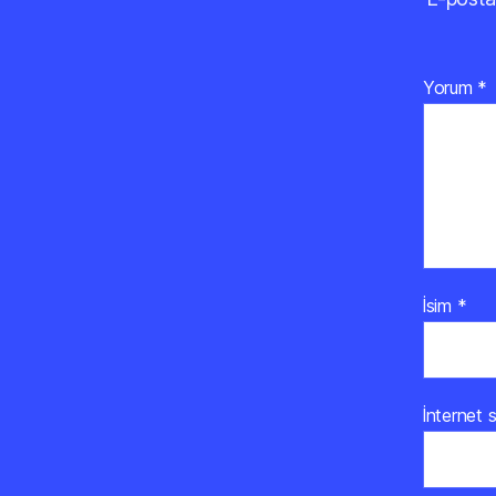
Yorum
*
İsim
*
İnternet s