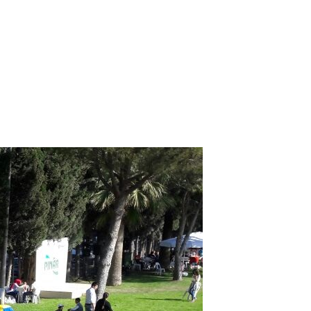
iağa
işme
yun
rkuru
ralama
501
10
2
0