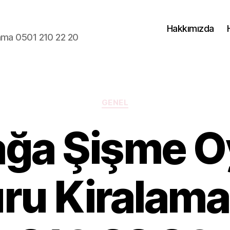
Hakkımızda
lama 0501 210 22 20
Kategoriler
GENEL
ağa Şişme 
ru Kiralam