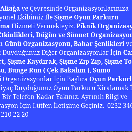
 Aliağa
ve Çevresinde Organizasyonlarınıza
yonel Ekibimiz İle
Şişme Oyun Parkuru
ama
Hizmeti Vermekteyiz.
Piknik Organizas
tkinlikleri, Düğün ve Sünnet Organizasyon
 Günü Organizasyonu, Bahar Şenlikleri
v
ç Duyduğunuz Diğer Organizasyonlar İçin
Ca
t, Şişme Kaydırak, Şişme Zıp Zıp, Şişme T
u, Bunge Run ( Çek Bakalım ), Sumo
i
Organizasyonlar İçin Başlıca
Oyun Parkurl
tiyaç Duyduğunuz Oyun Parkuru Kiralamak İ
e Bir Telefon Kadar Yakınız. Ayrınılı Bilgi ve
asyon İçin Lütfen İletişime Geçiniz. 0232 34
 210 22 20