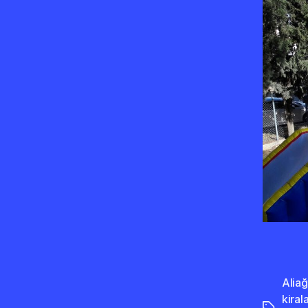
Aliağ
kira