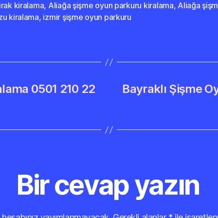
rak kiralama
,
Aliağa şişme oyun parkuru kiralama
,
Aliağa şiş
zu kiralama
,
izmir şişme oyun parkuru
alama 0501 210 22
Bayraklı Şişme O
Bir cevap yazın
 hesabınız yayımlanmayacak.
Gerekli alanlar
*
ile işaretlen