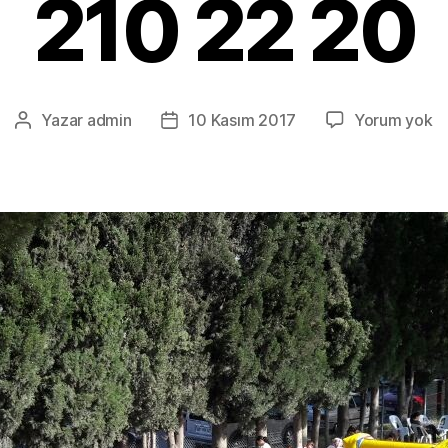
210 22 20
Al
Yazar
admin
10 Kasım 2017
Yorum yok
Yazının
Yazı
Ş
yazarı
tarihi
O
Pa
Ki
0
2
2
2