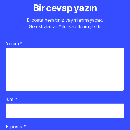
Bir cevap yazın
E-posta hesabınız yayımlanmayacak.
Gerekli alanlar
*
ile işaretlenmişlerdir
Yorum
*
İsim
*
E-posta
*