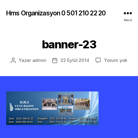
Hms Organizasyon 0 501 210 22 20
Menü
banner-23
bann
Yazar
admin
22 Eylül 2014
Yorum yok
Yazının
Yazı
23
yazarı
tarihi