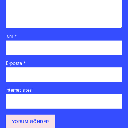
İsim
*
E-posta
*
İnternet sitesi