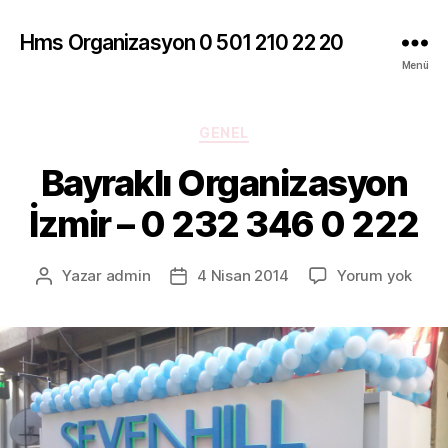
Hms Organizasyon 0 501 210 22 20
Menü
Kategoriler
GENEL
Bayraklı Organizasyon
İzmir – 0 232 346 0 222
Bayra
Yazar
admin
4 Nisan 2014
Yorum yok
Yazının
Yazı
Orga
yazarı
tarihi
İzmir
–
0
232
346
0