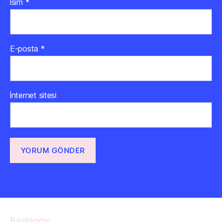
İsim
*
E-posta
*
İnternet sitesi
Başlangıç