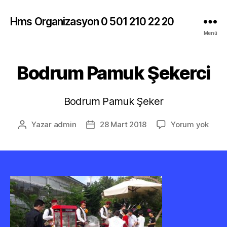
Hms Organizasyon 0 501 210 22 20
Menü
Bodrum Pamuk Şekerci
Bodrum Pamuk Şeker
Bod
Yazar
admin
28 Mart 2018
Yorum yok
Yazının
Yazı
Pam
yazarı
tarihi
Şeke