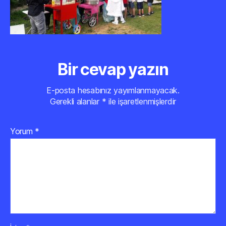
Bir cevap yazın
E-posta hesabınız yayımlanmayacak.
Gerekli alanlar
*
ile işaretlenmişlerdir
Yorum
*