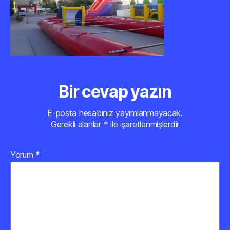
Bir cevap yazın
E-posta hesabınız yayımlanmayacak.
Gerekli alanlar
*
ile işaretlenmişlerdir
Yorum
*