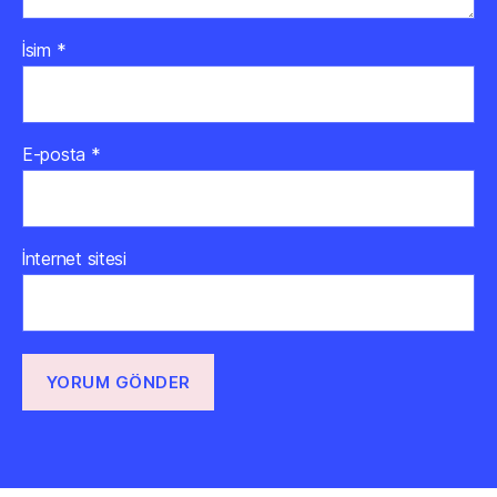
İsim
*
E-posta
*
İnternet sitesi