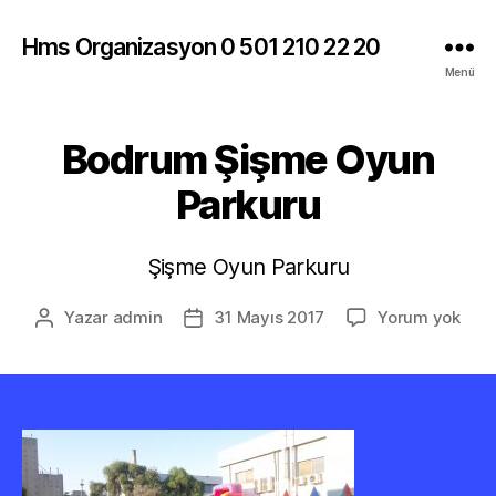
Hms Organizasyon 0 501 210 22 20
Menü
Bodrum Şişme Oyun
Parkuru
Şişme Oyun Parkuru
Bod
Yazar
admin
31 Mayıs 2017
Yorum yok
Yazının
Yazı
Şiş
yazarı
tarihi
Oyu
Park