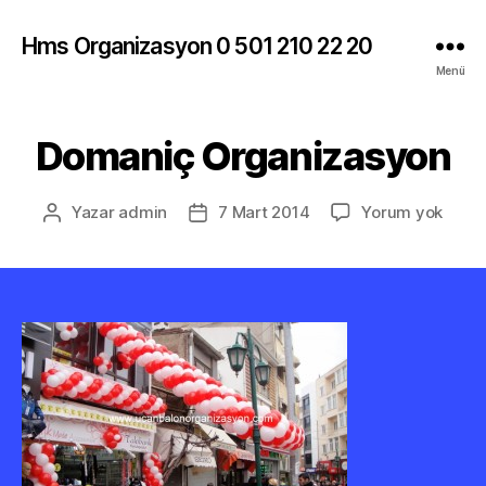
Hms Organizasyon 0 501 210 22 20
Menü
Domaniç Organizasyon
Doma
Yazar
admin
7 Mart 2014
Yorum yok
Yazının
Yazı
Orga
yazarı
tarihi