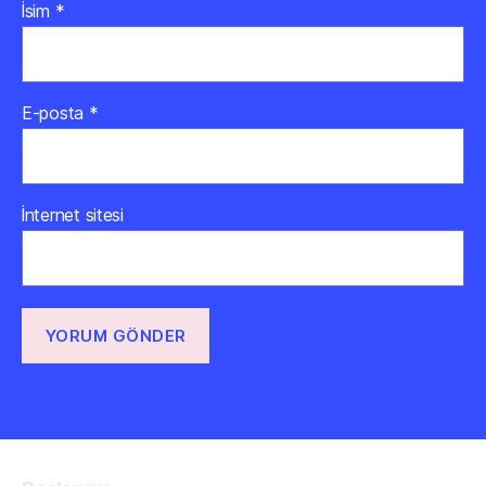
İsim
*
E-posta
*
İnternet sitesi