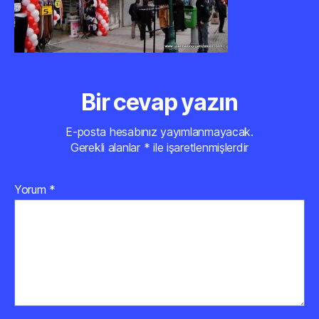
Bir cevap yazın
E-posta hesabınız yayımlanmayacak.
Gerekli alanlar
*
ile işaretlenmişlerdir
Yorum
*