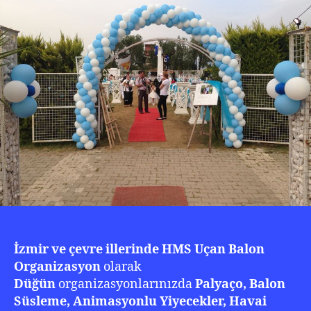
346
02
22
0
(555
650
45
61
İzmir ve çevre illerinde HMS Uçan Balon
Organizasyon
olarak
Düğün
organizasyonlarınızda
Palyaço, Balon
Süsleme, Animasyonlu Yiyecekler, Havai