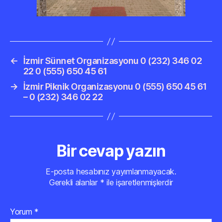
←
İzmir Sünnet Organizasyonu 0 (232) 346 02
22 0 (555) 650 45 61
→
İzmir Piknik Organizasyonu 0 (555) 650 45 61
– 0 (232) 346 02 22
Bir cevap yazın
E-posta hesabınız yayımlanmayacak.
Gerekli alanlar
*
ile işaretlenmişlerdir
Yorum
*