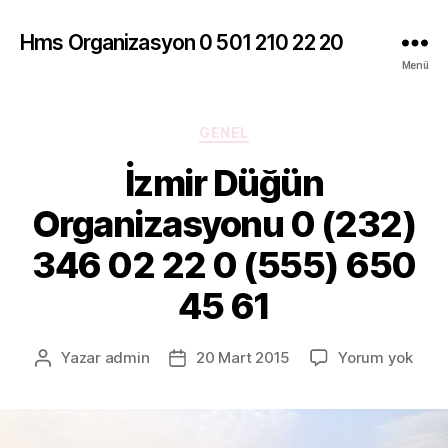
Hms Organizasyon 0 501 210 22 20
Menü
Kategoriler
GENEL
İzmir Düğün
Organizasyonu 0 (232)
346 02 22 0 (555) 650
45 61
İzmir
Yazar
admin
20 Mart 2015
Yorum yok
Yazının
Yazı
Düğ
yazarı
tarihi
Orga
0
(232