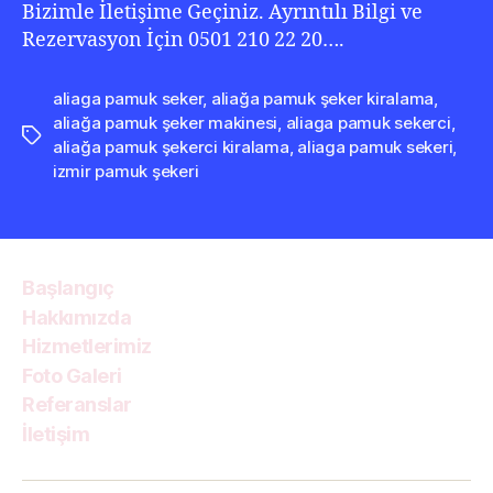
Bizimle İletişime Geçiniz. Ayrıntılı Bilgi ve
Rezervasyon İçin 0501 210 22 20….
aliaga pamuk seker
,
aliağa pamuk şeker kiralama
,
aliağa pamuk şeker makinesi
,
aliaga pamuk sekerci
,
Etiketler
aliağa pamuk şekerci kiralama
,
aliaga pamuk sekeri
,
izmir pamuk şekeri
Başlangıç
Hakkımızda
Hizmetlerimiz
Foto Galeri
Referanslar
İletişim