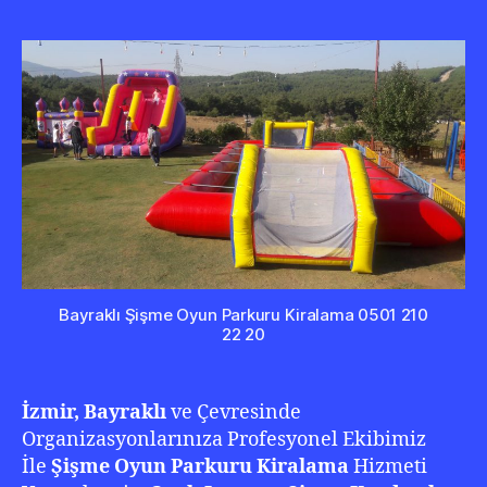
Oyu
Park
Kira
050
210
22
20
Bayraklı Şişme Oyun Parkuru Kiralama 0501 210
22 20
İzmir, Bayraklı
ve Çevresinde
Organizasyonlarınıza Profesyonel Ekibimiz
İle
Şişme Oyun Parkuru Kiralama
Hizmeti