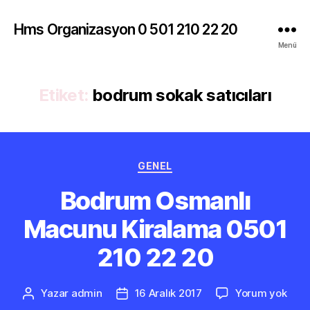
Hms Organizasyon 0 501 210 22 20
Menü
Etiket:
bodrum sokak satıcıları
Kategoriler
GENEL
Bodrum Osmanlı
Macunu Kiralama 0501
210 22 20
Bod
Yazar
admin
16 Aralık 2017
Yorum yok
Yazının
Yazı
Osma
yazarı
tarihi