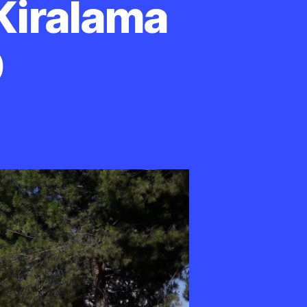
 Kiralama
0
ğli
işme
yun
rkı
ralama
501
10
2
0