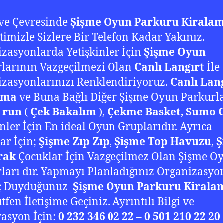
ve Çevresinde
Şişme Oyun Parkuru Kirala
imizle Sizlere Bir Telefon Kadar Yakınız.
zasyonlarda Yetişkinler İçin
Şişme Oyun
larının Vazgeçilmezi Olan
Canlı Langırt
İle
zasyonlarınızı Renklendiriyoruz.
Canlı Lan
ama
ve Buna Bağlı Diğer Şişme Oyun Parkurl
 run
(
Çek Bakalım
),
Çekme Basket
,
Sumo G
inler İçin En ideal Oyun Gruplarıdır. Ayrıca
ar İçin;
Şişme Zıp Zıp
,
Şişme Top Havuzu
,
Ş
rak
Çocuklar İçin Vazgeçilmez Olan Şişme O
ları dır. Yapmayı Planladığınız Organizasyo
aç Duyduğunuz
Şişme Oyun Parkuru Kirala
tfen İletişime Geçiniz. Ayrıntılı Bilgi ve
asyon İçin:
0 232 346 02 22 – 0 501 210 22 20