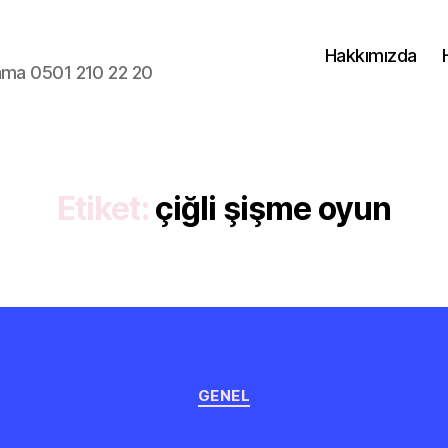
Hakkımızda
lama 0501 210 22 20
Etiket:
çiğli şişme oyun
Kategoriler
GENEL