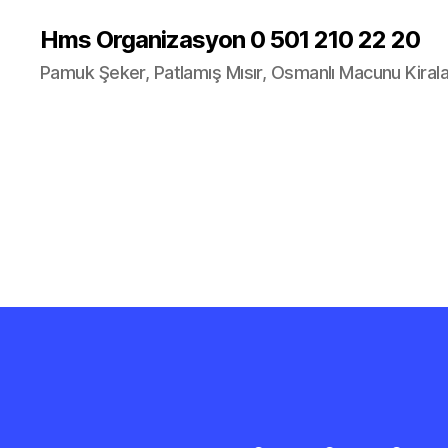
Hms Organizasyon 0 501 210 22 20
Pamuk Şeker, Patlamış Mısır, Osmanlı Macunu Kira