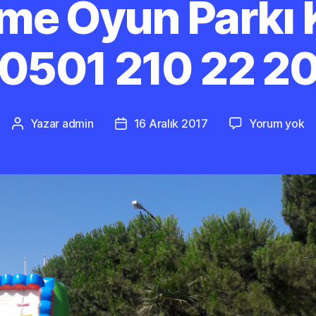
şme Oyun Parkı
0501 210 22 2
Çi
Yazar
admin
16 Aralık 2017
Yorum yok
Yazının
Yazı
Ş
yazarı
tarihi
O
Pa
Ki
0
2
2
2