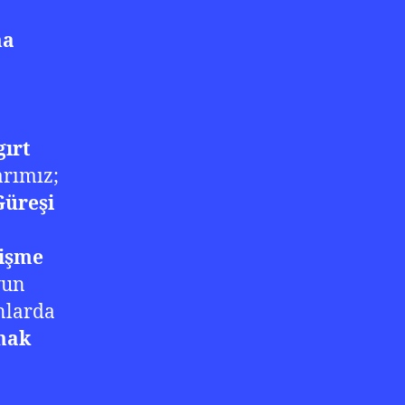
ma
gırt
arımız;
üreşi
işme
yun
nlarda
mak