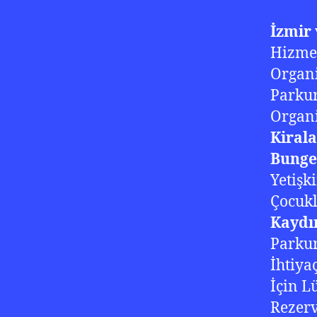
İzmir
Hizmet
Organi
Parkur
Organi
Kiral
Bunge
Yetişk
Çocukl
Kaydı
Parkur
İhtiy
İçin Lü
Rezerv