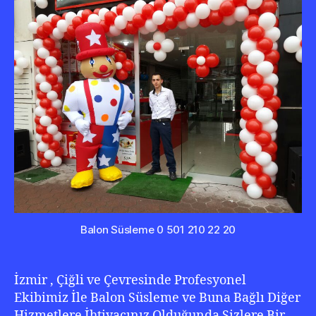
0
232
346
0
222
Balon Süsleme 0 501 210 22 20
İzmir , Çiğli ve Çevresinde Profesyonel
Ekibimiz İle Balon Süsleme ve Buna Bağlı Diğer
Hizmetlere İhtiyacınız Olduğunda Sizlere Bir