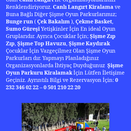
Renklendiriyoruz.
Canlı Langırt Kiralama
ve
Buna Bağlı Diğer Şişme Oyun Parkurlarımız;
Bunge run
(
Çek Bakalım
),
Çekme Basket
,
Sumo Güreşi
Yetişkinler İçin En ideal Oyun
Gruplarıdır. Ayrıca Çocuklar İçin;
Şişme Zıp
Zıp
,
Şişme Top Havuzu
,
Şişme Kaydırak
Çocuklar İçin Vazgeçilmez Olan Şişme Oyun
Parkurları dır. Yapmayı Planladığınız
Organizasyonlarda İhtiyaç Duyduğunuz
Şişme
Oyun Parkuru Kiralamak
İçin Lütfen İletişime
Geçiniz. Ayrıntılı Bilgi ve Rezervasyon İçin:
0
232 346 02 22 – 0 501 210 22 20