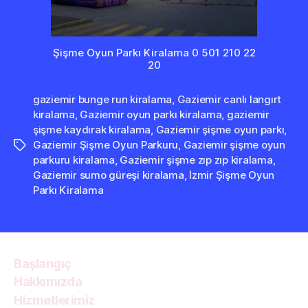
Şişme Oyun Parkı Kiralama 0 501 210 22
20
gaziemir bunge run kiralama
,
Gaziemir canlı langırt
kiralama
,
Gaziemir oyun parkı kiralama
,
gaziemir
şişme kaydırak kiralama
,
Gaziemir şişme oyun parkı
,
Gaziemir Şişme Oyun Parkuru
,
Gaziemir şişme oyun
Etiketler
parkuru kiralama
,
Gaziemir şişme zıp zıp kiralama
,
Gaziemir sumo güreşi kiralama
,
İzmir Şişme Oyun
Parkı Kiralama
Başlangıç
Hakkımızda
Hizmetlerimiz