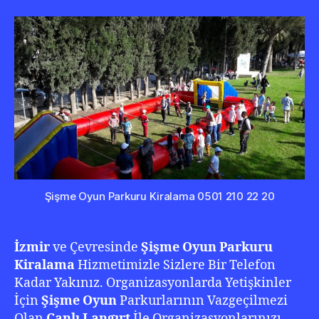
Lang
Kira
Şişme Oyun Parkuru Kiralama 0501 210 22 20
İzmir
ve Çevresinde
Şişme Oyun Parkuru
Kiralama
Hizmetimizle Sizlere Bir Telefon
Kadar Yakınız. Organizasyonlarda Yetişkinler
İçin
Şişme Oyun
Parkurlarının Vazgeçilmezi
Olan
Canlı Langırt
İle Organizasyonlarınızı