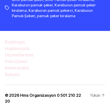
Karaburun pamuk şeker
,
Karaburun pamuk şeker
Etiketler
kiralama
,
Karaburun pamuk şekerci
,
Karaburun
Pamuk Şekeri
,
pamuk şeker kiralama
Başlangıç
Hakkımızda
Hizmetlerimiz
Foto Galeri
Referanslar
İletişim
© 2026
Hms Organizasyon 0 501 210 22
Yukarı
↑
20