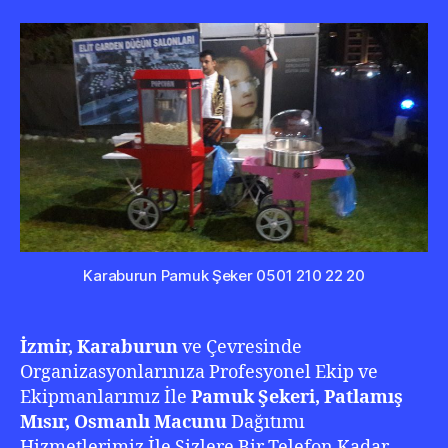
Şeke
050
210
22
20
Karaburun Pamuk Şeker 0501 210 22 20
İzmir, Karaburun
ve Çevresinde
Organizasyonlarınıza Profesyonel Ekip ve
Ekipmanlarımız İle
Pamuk Şekeri, Patlamış
Mısır, Osmanlı Macunu
Dağıtımı
Hizmetlerimiz İle Sizlere Bir Telefon Kadar