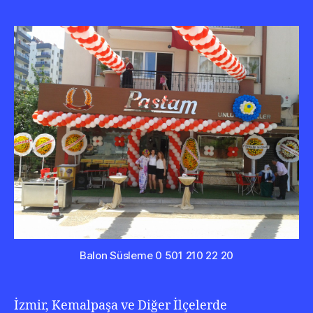
Süs
0
232
346
02
22
Balon Süsleme 0 501 210 22 20
İzmir, Kemalpaşa ve Diğer İlçelerde