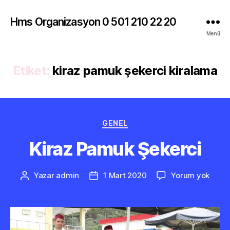
Hms Organizasyon 0 501 210 22 20
Menü
Etiket:
kiraz pamuk şekerci kiralama
Kategoriler
GENEL
Kiraz Pamuk Şekerci
Kiraz
Yazar
admin
1 Mart 2020
Yorum yok
Yazının
Yazı
Pamu
yazarı
tarihi
Şeker