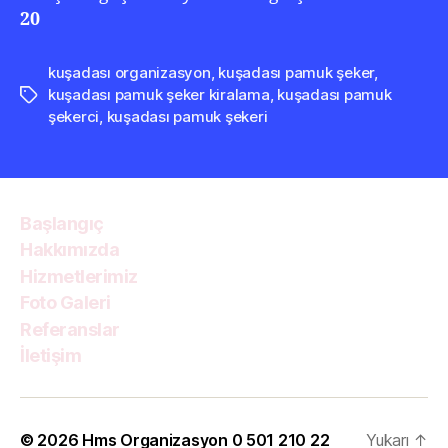
20
kuşadası organizasyon
,
kuşadası pamuk şeker
,
kuşadası pamuk şeker kiralama
,
kuşadası pamuk
Etiketler
şekerci
,
kuşadası pamuk şekeri
Başlangıç
Hakkımızda
Hizmetlerimiz
Foto Galeri
Referanslar
İletişim
© 2026
Hms Organizasyon 0 501 210 22
Yukarı
↑