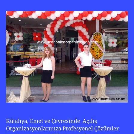
Küta
Balo
Süsl
0
501
210
22
20
Kütahya, Emet ve Çevresinde Açılış
Organizasyonlarınıza Profesyonel Çözümler