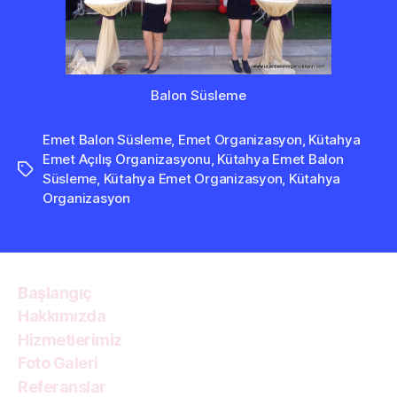
Balon Süsleme
Emet Balon Süsleme
,
Emet Organizasyon
,
Kütahya
Emet Açılış Organizasyonu
,
Kütahya Emet Balon
Etiketler
Süsleme
,
Kütahya Emet Organizasyon
,
Kütahya
Organizasyon
Başlangıç
Hakkımızda
Hizmetlerimiz
Foto Galeri
Referanslar