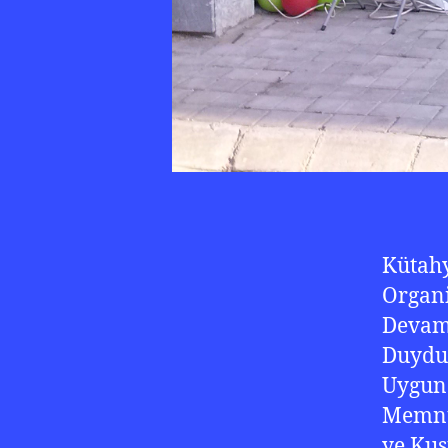
Kütahy
Organ
Devam 
Duyduğ
Uygun 
Memnun
ye Kus