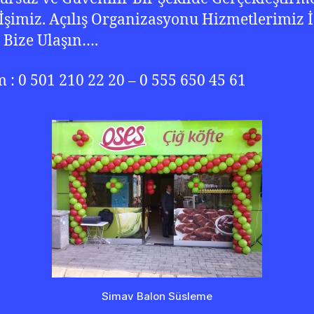
İşimiz. Açılış Organizasyonu Hizmetlerimiz İ
 Bize Ulaşın….
im : 0 501 210 22 20 – 0 555 650 45 61
Simav Balon Süsleme