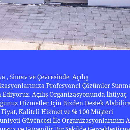
a , Simav ve Çevresinde Açılış
izasyonlarınıza Profesyonel Çözümler Sunm
Ediyoruz. Açılış Organizasyonunda İhtiyaç
unuz Hizmetler İçin Bizden Destek Alabilirs
Fiyat, Kaliteli Hizmet ve % 100 Müşteri
iyeti Güvencesi İle Organizasyonlarınızı A
ursuz ve Güvenilir Bir Şekilde Gerçekleştirm