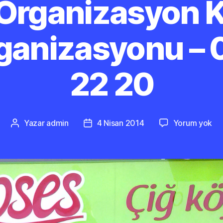
Organizasyon 
rganizasyonu – 
22 20
Si
Yazar
admin
4 Nisan 2014
Yorum yok
Yazının
Yazı
Or
yazarı
tarihi
Kü
Açı
Or
–
0
50
21