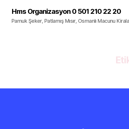
Hms Organizasyon 0 501 210 22 20
Pamuk Şeker, Patlamış Mısır, Osmanlı Macunu Kira
Eti