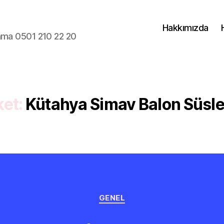
Hakkımızda
lama 0501 210 22 20
ket:
Kütahya Simav Balon Süsl
Kategoriler
GENEL