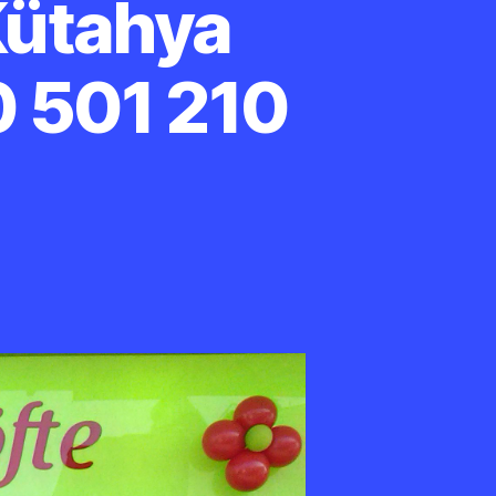
Kütahya
0 501 210
mav
ganizasyon
tahya
lış
ganizasyonu
1
0