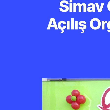
Simav 
Açılış O