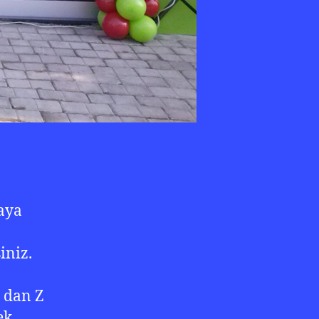
aya
iniz.
 dan Z
ek