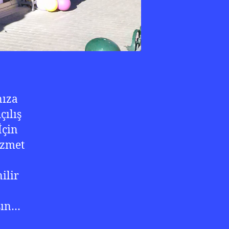
nıza
ılış
İçin
izmet
ilir
şın…