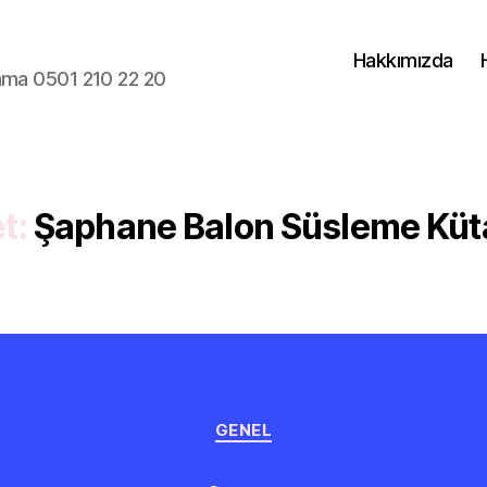
Hakkımızda
lama 0501 210 22 20
t:
Şaphane Balon Süsleme Kü
Kategoriler
GENEL