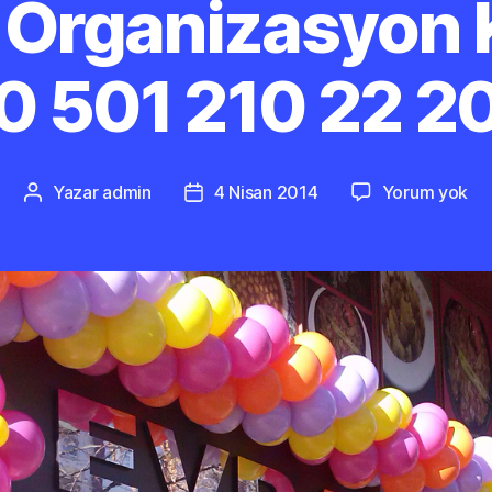
Organizasyon 
0 501 210 22 2
Şa
Yazar
admin
4 Nisan 2014
Yorum yok
Yazının
Yazı
Or
yazarı
tarihi
Kü
–
0
50
21
22
20