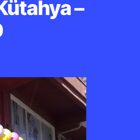
Kütahya –
0
phane
ganizasyon
tahya
1
0