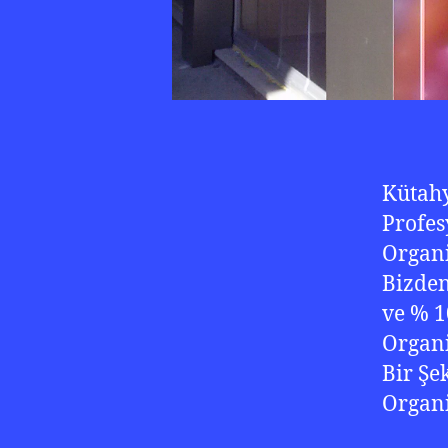
Kütahy
Profes
Organi
Bizden
ve % 1
Organi
Bir Şe
Organi