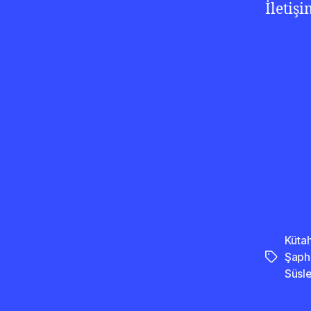
İletiş
Küta
Şaph
Etiketler
Süsl