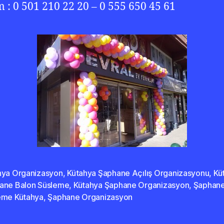
im : 0 501 210 22 20 – 0 555 650 45 61
hya Organizasyon
,
Kütahya Şaphane Açılış Organizasyonu
,
Kü
ane Balon Süsleme
,
Kütahya Şaphane Organizasyon
,
Şaphane
eme Kütahya
,
Şaphane Organizasyon