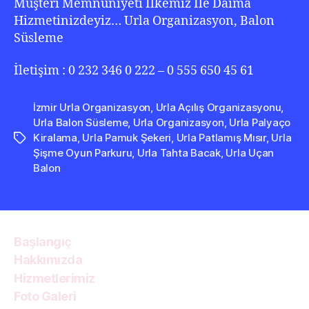
Müşteri Memnuniyeti İlkemiz İle Daima
Hizmetinizdeyiz… Urla Organizasyon, Balon
Süsleme
İletişim : 0 232 346 0 222 – 0 555 650 45 61
İzmir Urla Organizasyon
,
Urla Açılış Organizasyonu
,
Urla Balon Süsleme
,
Urla Organizasyon
,
Urla Palyaço
Kiralama
,
Urla Pamuk Şekeri
,
Urla Patlamış Mısır
,
Urla
Etiketler
Şişme Oyun Parkuru
,
Urla Tahta Bacak
,
Urla Uçan
Balon
Başlangıç
Hakkımızda
Hizmetlerimiz
Foto Galeri