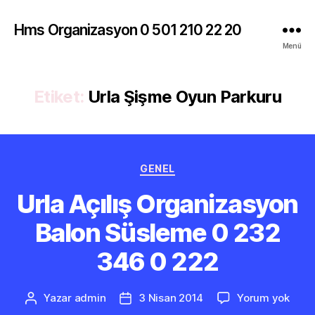
Hms Organizasyon 0 501 210 22 20
Menü
Etiket:
Urla Şişme Oyun Parkuru
Kategoriler
GENEL
Urla Açılış Organizasyon
Balon Süsleme 0 232
346 0 222
Urla
Yazar
admin
3 Nisan 2014
Yorum yok
Yazının
Yazı
Açılı
yazarı
tarihi