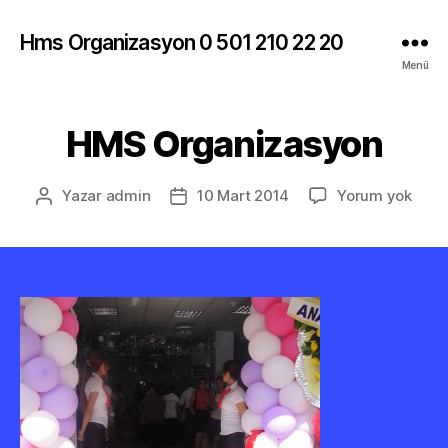
Hms Organizasyon 0 501 210 22 20
Menü
HMS Organizasyon
HMS
Yazar
admin
10 Mart 2014
Yorum yok
Yazının
Yazı
Orga
yazarı
tarihi