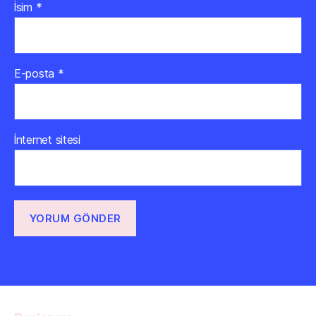
İsim
*
E-posta
*
İnternet sitesi