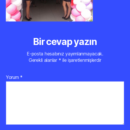
Bir cevap yazın
E-posta hesabınız yayımlanmayacak.
Gerekli alanlar
*
ile işaretlenmişlerdir
Yorum
*