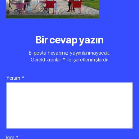
Bir cevap yazın
E-posta hesabınız yayımlanmayacak.
Gerekli alanlar
*
ile işaretlenmişlerdir
Yorum
*
İsim
*