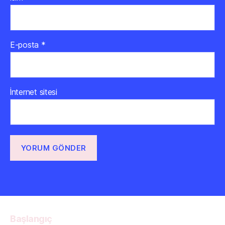
E-posta
*
İnternet sitesi
Başlangıç