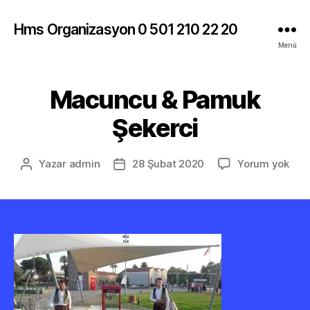
Hms Organizasyon 0 501 210 22 20
Menü
Macuncu & Pamuk
Şekerci
Mac
Yazar
admin
28 Şubat 2020
Yorum yok
Yazının
Yazı
&
yazarı
tarihi
Pam
Şeke