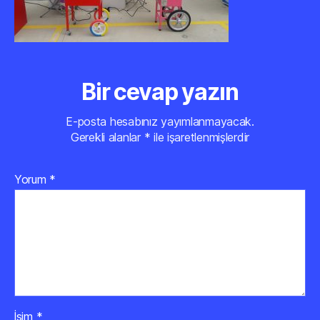
Bir cevap yazın
E-posta hesabınız yayımlanmayacak.
Gerekli alanlar
*
ile işaretlenmişlerdir
Yorum
*
İsim
*