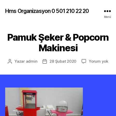
Hms Organizasyon 0 501 210 22 20
Menü
Pamuk Şeker & Popcorn
Makinesi
Pam
Yazar
admin
28 Şubat 2020
Yorum yok
Yazının
Yazı
Şek
yazarı
tarihi
&
Pop
Maki