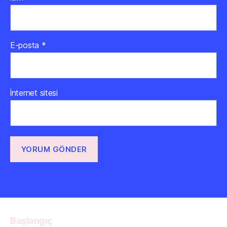
E-posta
*
İnternet sitesi
Başlangıç