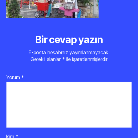
Bir cevap yazın
E-posta hesabınız yayımlanmayacak.
Gerekli alanlar
*
ile işaretlenmişlerdir
Yorum
*
İsim
*