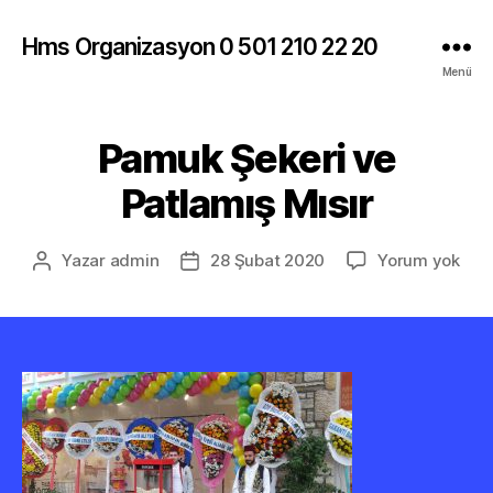
Hms Organizasyon 0 501 210 22 20
Menü
Pamuk Şekeri ve
Patlamış Mısır
Pam
Yazar
admin
28 Şubat 2020
Yorum yok
Yazının
Yazı
Şeke
yazarı
tarihi
ve
Patl
Mısı