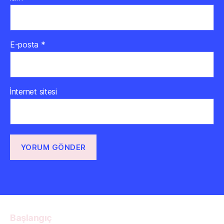
E-posta
*
İnternet sitesi
Başlangıç