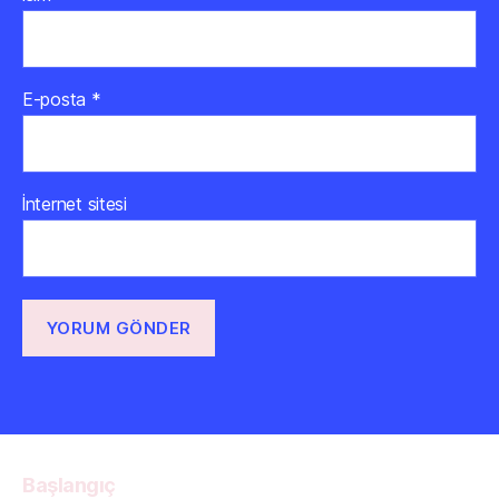
E-posta
*
İnternet sitesi
Başlangıç