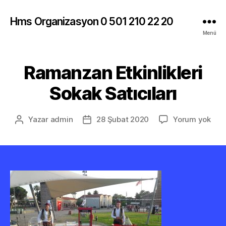
Hms Organizasyon 0 501 210 22 20
Menü
Ramanzan Etkinlikleri
Sokak Satıcıları
Ram
Yazar
admin
28 Şubat 2020
Yorum yok
Yazının
Yazı
Etkin
yazarı
tarihi
Sok
Satı