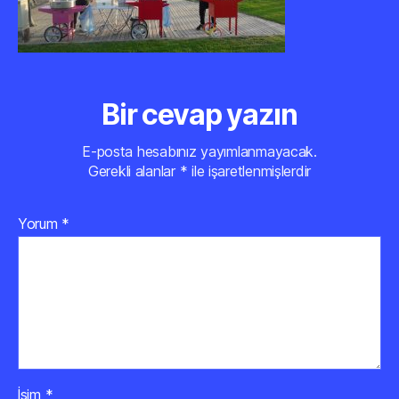
Bir cevap yazın
E-posta hesabınız yayımlanmayacak.
Gerekli alanlar
*
ile işaretlenmişlerdir
Yorum
*
İsim
*