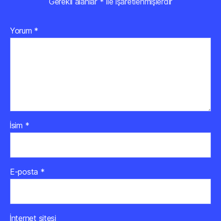
Gerekli alanlar
*
ile işaretlenmişlerdir
Yorum
*
İsim
*
E-posta
*
İnternet sitesi