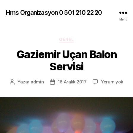
Hms Organizasyon 0 501 210 22 20
Menü
Kategoriler
GENEL
Gaziemir Uçan Balon
Servisi
Gazi
Yazar
admin
16 Aralık 2017
Yorum yok
Yazının
Yazı
Uça
yazarı
tarihi
Balo
Serv