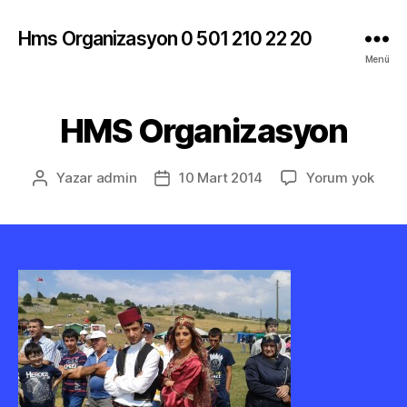
Hms Organizasyon 0 501 210 22 20
Menü
HMS Organizasyon
HMS
Yazar
admin
10 Mart 2014
Yorum yok
Yazının
Yazı
Orga
yazarı
tarihi