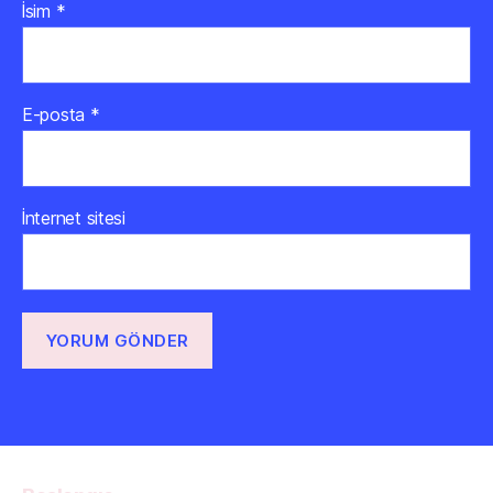
İsim
*
E-posta
*
İnternet sitesi