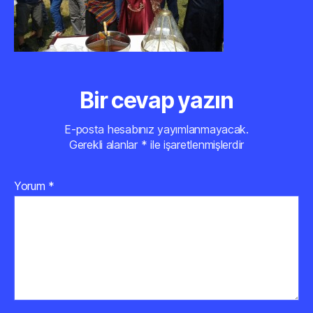
Bir cevap yazın
E-posta hesabınız yayımlanmayacak.
Gerekli alanlar
*
ile işaretlenmişlerdir
Yorum
*