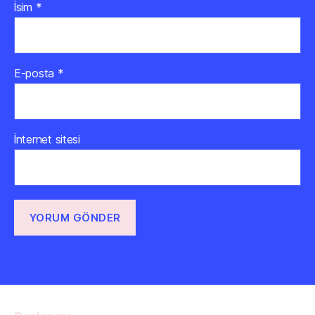
İsim
*
E-posta
*
İnternet sitesi