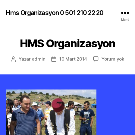
Hms Organizasyon 0 501 210 22 20
Menü
HMS Organizasyon
HMS
Yazar
admin
10 Mart 2014
Yorum yok
Yazının
Yazı
Orga
yazarı
tarihi