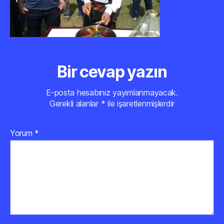
Bir cevap yazın
E-posta hesabınız yayımlanmayacak.
Gerekli alanlar
*
ile işaretlenmişlerdir
Yorum
*