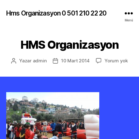
Hms Organizasyon 0 501 210 22 20
Menü
HMS Organizasyon
HMS
Yazar
admin
10 Mart 2014
Yorum yok
Yazının
Yazı
Orga
yazarı
tarihi