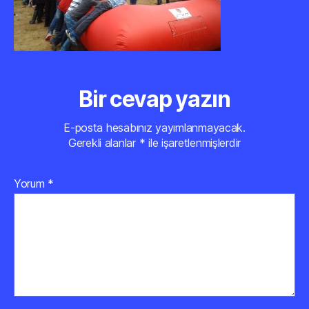
Bir cevap yazın
E-posta hesabınız yayımlanmayacak.
Gerekli alanlar
*
ile işaretlenmişlerdir
Yorum
*