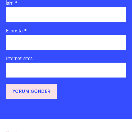
İsim
*
E-posta
*
İnternet sitesi