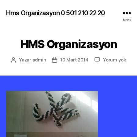
Hms Organizasyon 0 501 210 22 20
Menü
HMS Organizasyon
HMS
Yazar
admin
10 Mart 2014
Yorum yok
Yazının
Yazı
Orga
yazarı
tarihi