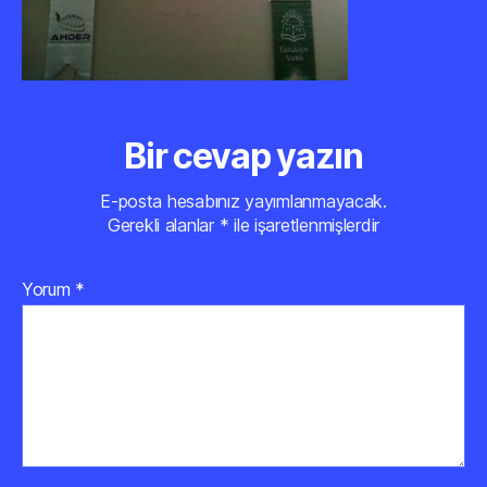
Bir cevap yazın
E-posta hesabınız yayımlanmayacak.
Gerekli alanlar
*
ile işaretlenmişlerdir
Yorum
*