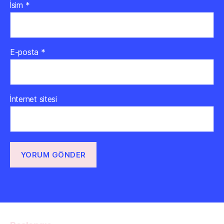
İsim
*
E-posta
*
İnternet sitesi