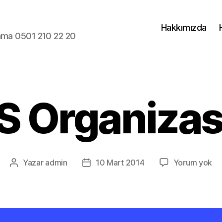
Hakkımızda
lama 0501 210 22 20
 Organiza
H
Yazar
admin
10 Mart 2014
Yorum yok
Yazının
Yazı
Or
yazarı
tarihi