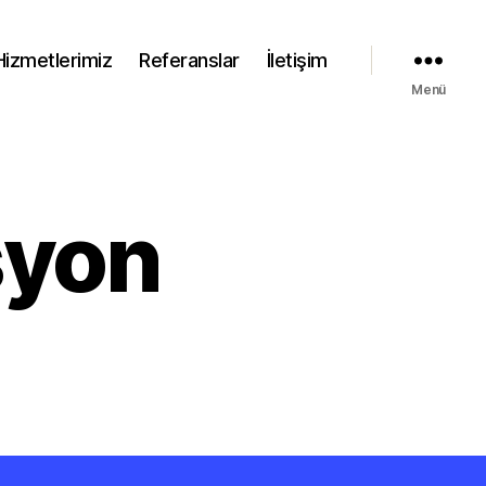
Hizmetlerimiz
Referanslar
İletişim
Menü
syon
MS
ganizasyon