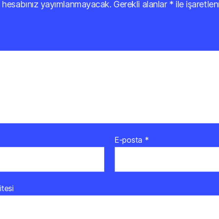
 hesabınız yayımlanmayacak.
Gerekli alanlar
*
ile işaretlen
E-posta
*
itesi