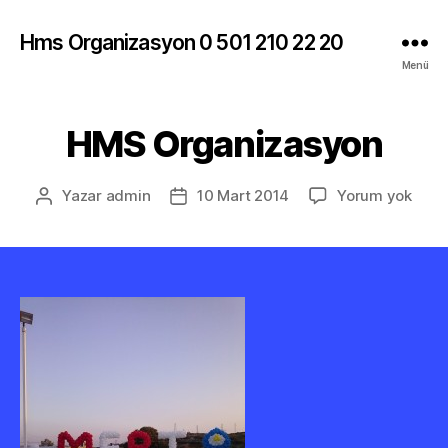
Hms Organizasyon 0 501 210 22 20
Menü
HMS Organizasyon
HMS
Yazar
admin
10 Mart 2014
Yorum yok
Yazının
Yazı
Orga
yazarı
tarihi