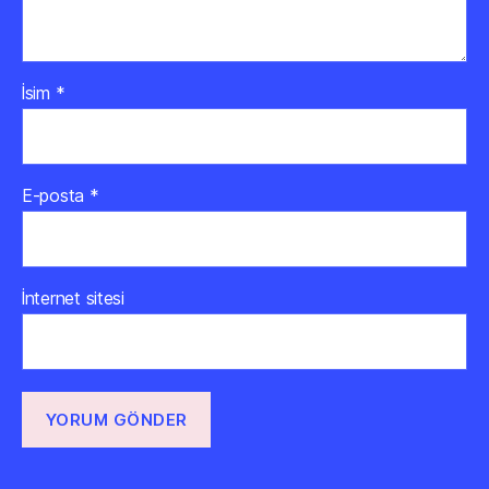
İsim
*
E-posta
*
İnternet sitesi