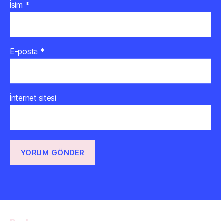
İsim
*
E-posta
*
İnternet sitesi