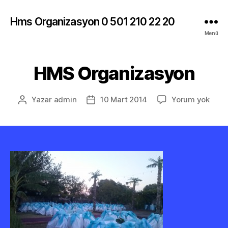
Hms Organizasyon 0 501 210 22 20
Menü
HMS Organizasyon
HMS
Yazar
admin
10 Mart 2014
Yorum yok
Yazının
Yazı
Orga
yazarı
tarihi