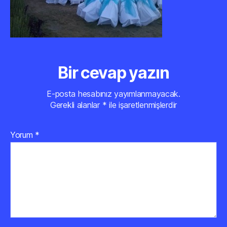
Bir cevap yazın
E-posta hesabınız yayımlanmayacak.
Gerekli alanlar
*
ile işaretlenmişlerdir
Yorum
*