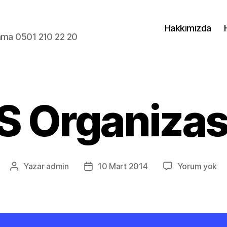
Hakkımızda
lama 0501 210 22 20
 Organiza
H
Yazar
admin
10 Mart 2014
Yorum yok
Yazının
Yazı
Or
yazarı
tarihi