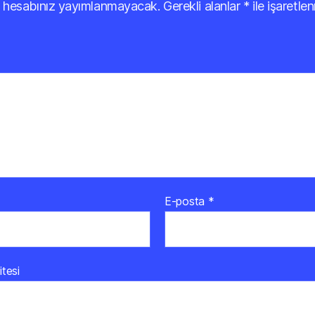
 hesabınız yayımlanmayacak.
Gerekli alanlar
*
ile işaretlen
E-posta
*
itesi