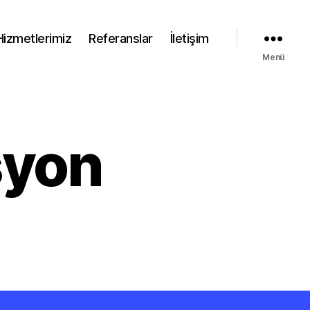
Hizmetlerimiz
Referanslar
İletişim
Menü
syon
MS
ganizasyon